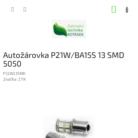
Přejít
NÁKUP
na
obsah
KOŠÍK
Autožárovka P21W/BA15S 13 SMD
5050
P21W13SMD
Značka:
ZTK