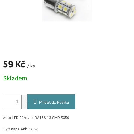
59 Kč
/ ks
Měrná
Skladem
cena:
Přidat do košíku
Auto LED žárovka BA15S 13 SMD 5050
Typ napájení: P21W