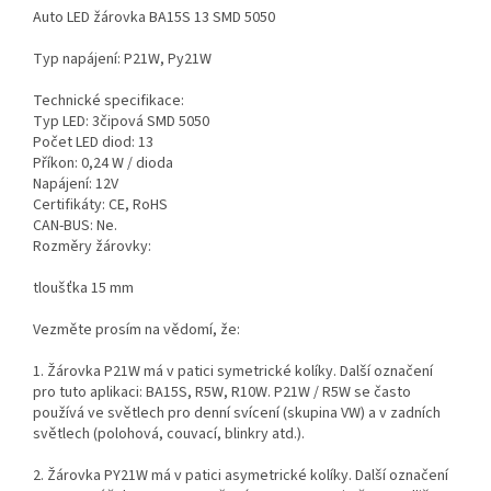
Auto LED žárovka BA15S 13 SMD 5050
Typ napájení: P21W, Py21W
Technické specifikace:
Typ LED: 3čipová SMD 5050
Počet LED diod: 13
Příkon: 0,24 W / dioda
Napájení: 12V
Certifikáty: CE, RoHS
CAN-BUS: Ne.
Rozměry žárovky:
tloušťka 15 mm
Vezměte prosím na vědomí, že:
1. Žárovka P21W má v patici symetrické kolíky. Další označení
pro tuto aplikaci: BA15S, R5W, R10W. P21W / R5W se často
používá ve světlech pro denní svícení (skupina VW) a v zadních
světlech (polohová, couvací, blinkry atd.).
2. Žárovka PY21W má v patici asymetrické kolíky. Další označení