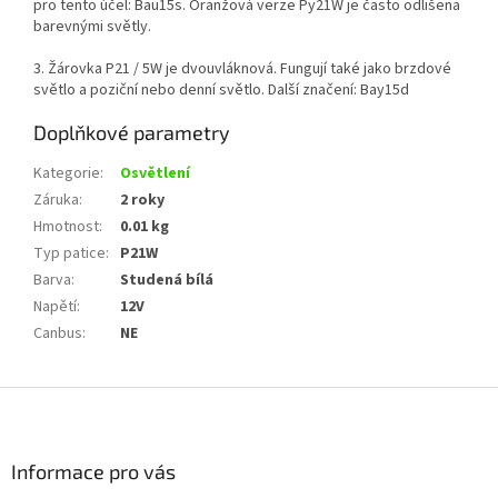
pro tento účel: Bau15s. Oranžová verze Py21W je často odlišena
barevnými světly.
3. Žárovka P21 / 5W je dvouvláknová. Fungují také jako brzdové
světlo a poziční nebo denní světlo. Další značení: Bay15d
Doplňkové parametry
Kategorie
:
Osvětlení
Záruka
:
2 roky
Hmotnost
:
0.01 kg
Typ patice
:
P21W
Barva
:
Studená bílá
Napětí
:
12V
Canbus
:
NE
Z
á
p
a
Informace pro vás
t