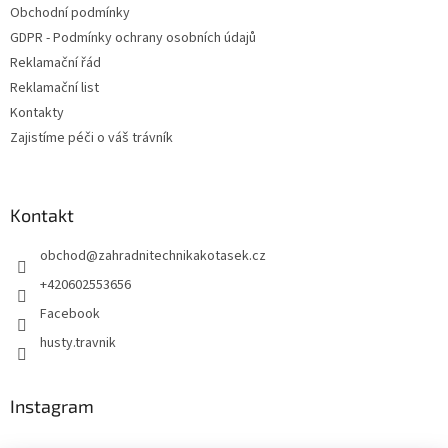
Obchodní podmínky
í
GDPR - Podmínky ochrany osobních údajů
Reklamační řád
Reklamační list
Kontakty
Zajistíme péči o váš trávník
Kontakt
obchod
@
zahradnitechnikakotasek.cz
+420602553656
Facebook
husty.travnik
Instagram