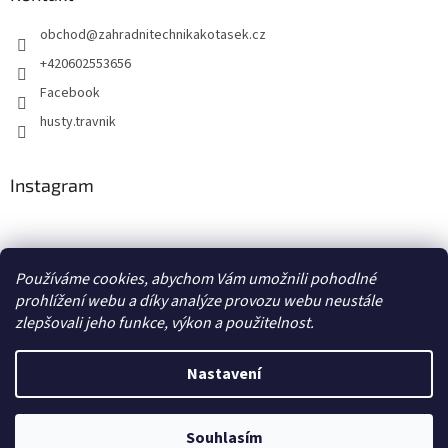
obchod
@
zahradnitechnikakotasek.cz
+420602553656
Facebook
husty.travnik
Instagram
Hustý trávník
Používáme cookies, abychom Vám umožnili pohodlné
prohlížení webu a díky analýze provozu webu neustále
zlepšovali jeho funkce, výkon a použitelnost.
Vytvořil Shoptet
Nastavení
Copyright 2026
Zahradní technika Kotásek
. Všechna práva
Souhlasím
vyhrazena.
Upravit nastavení cookies