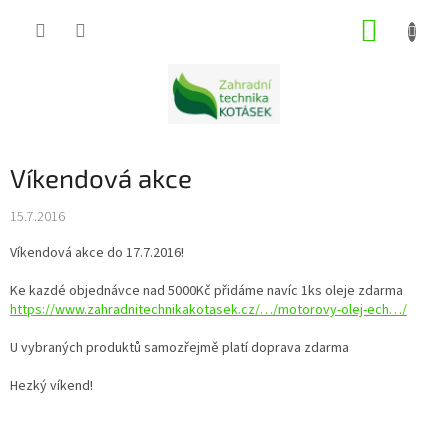
Přejít
NÁKUP
na
obsah
KOŠÍK
Víkendová akce
15.7.2016
Víkendová akce do 17.7.2016!
Ke kazdé objednávce nad 5000Kč přidáme navíc 1ks oleje zdarma
https://www.zahradnitechnikakotasek.cz/…/motorovy-olej-ech…/
U vybraných produktů samozřejmě platí doprava zdarma
Hezký víkend!