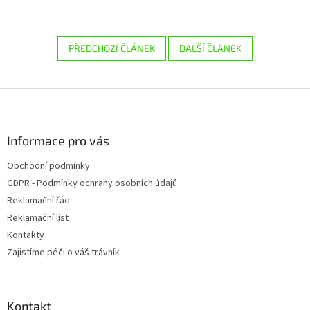
PŘEDCHOZÍ ČLÁNEK
DALŠÍ ČLÁNEK
Z
á
p
a
Informace pro vás
t
Obchodní podmínky
í
GDPR - Podmínky ochrany osobních údajů
Reklamační řád
Reklamační list
Kontakty
Zajistíme péči o váš trávník
Kontakt