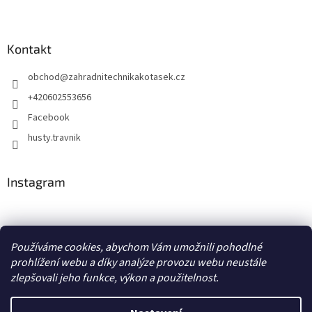
Kontakt
obchod
@
zahradnitechnikakotasek.cz
+420602553656
Facebook
husty.travnik
Instagram
Hustý trávník
Používáme cookies, abychom Vám umožnili pohodlné
prohlížení webu a díky analýze provozu webu neustále
zlepšovali jeho funkce, výkon a použitelnost.
Vytvořil Shoptet