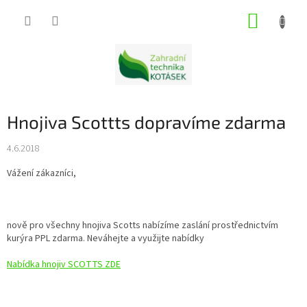
Přejít
NÁKUP
na
obsah
KOŠÍK
Hnojiva Scottts dopravíme zdarma
4.6.2018
Vážení zákazníci,
nově pro všechny hnojiva Scotts nabízíme zaslání prostřednictvím
kurýra PPL zdarma. Neváhejte a využijte nabídky
Nabídka hnojiv SCOTTS ZDE