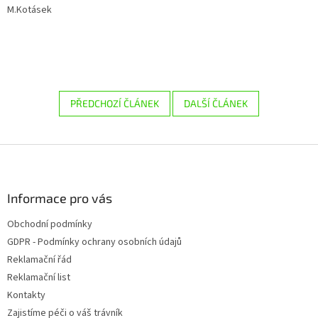
M.Kotásek
PŘEDCHOZÍ ČLÁNEK
DALŠÍ ČLÁNEK
Z
á
p
a
Informace pro vás
t
Obchodní podmínky
í
GDPR - Podmínky ochrany osobních údajů
Reklamační řád
Reklamační list
Kontakty
Zajistíme péči o váš trávník