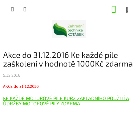
Přejít
NÁKUP
na
obsah
KOŠÍK
Akce do 31.12.2016 Ke každé pile
zaškolení v hodnotě 1000Kč zdarma
5.12.2016
AKCE do 31.12.2016
KE KAŽDÉ MOTOROVÉ PILE KURZ ZÁKLADNÍHO POUŽITÍ A
ÚDRŽBY MOTOROVÉ PILY ZDARMA