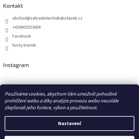
Kontakt
obchod
@
zahradnitechnikakotasek.cz
+420602553656
Facebook
husty.travnik
Instagram
Hustý trávník
Používáme cookies, abychom Vám umožnili pohodlné
prohlížení webu a díky analýze provozu webu neustále
zlepšovali jeho funkce, výkon a použitelnost.
Vytvořil Shoptet
Nastavení
Copyright 2026
Zahradní technika Kotásek
. Všechna práva