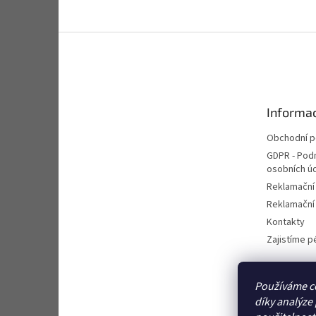
Z
á
p
a
t
Informac
í
Obchodní 
GDPR - Pod
osobních ú
Reklamační
Reklamační 
Kontakty
Zajistíme pé
Používáme c
díky analýze