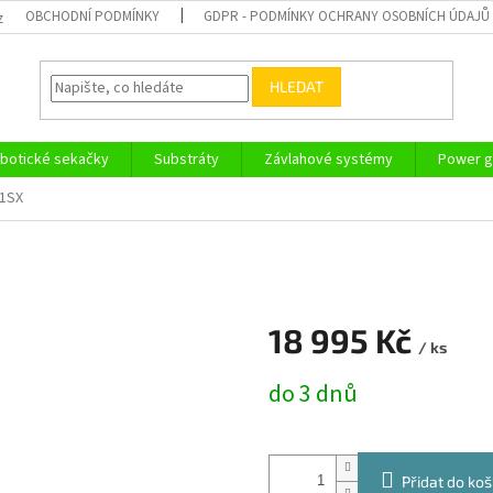
OBCHODNÍ PODMÍNKY
GDPR - PODMÍNKY OCHRANY OSOBNÍCH ÚDAJŮ
z
HLEDAT
botické sekačky
Substráty
Závlahové systémy
Power g
1SX
18 995 Kč
/ ks
Měrná
do 3 dnů
cena:
Přidat do koš