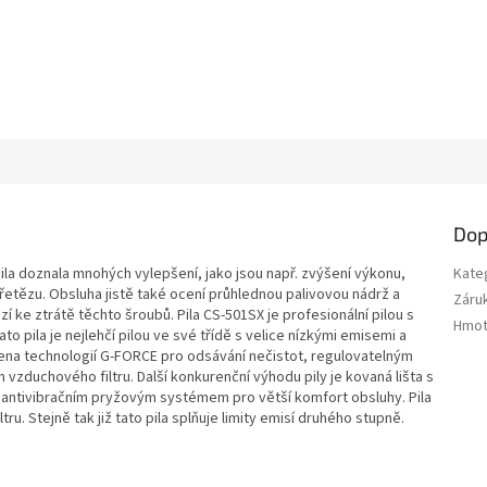
M
A
Dop
la doznala mnohých vylepšení, jako jsou např. zvýšení výkonu,
Kate
 řetězu. Obsluha jistě také ocení průhlednou palivovou nádrž a
Záru
 ke ztrátě těchto šroubů. Pila CS-501SX je profesionální pilou s
Hmot
 pila je nejlehčí pilou ve své třídě s velice nízkými emisemi a
na technologií G-FORCE pro odsávání nečistot, regulovatelným
zduchového filtru. Další konkurenční výhodu pily je kovaná lišta s
na antivibračním pryžovým systémem pro větší komfort obsluhy. Pila
. Stejně tak již tato pila splňuje limity emisí druhého stupně.