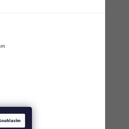
am
Souhlasím