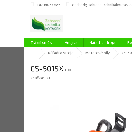
Přejít
+420602553656
obchod@zahradnitechnikakotasek.c
na
obsah
Trávní směsi
Hnojiva
Nářadí a stroje
Ro
Domů
Nářadí a stroje
Motorové pily
CS-50
CS-501SX
100
Značka:
ECHO