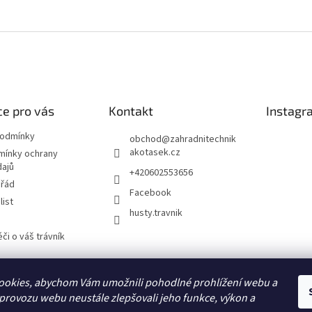
e pro vás
Kontakt
Instagr
podmínky
obchod
@
zahradnitechnik
akotasek.cz
mínky ochrany
dajů
+420602553656
 řád
Facebook
list
husty.travnik
či o váš trávník
ookies, abychom Vám umožnili pohodlné prohlížení webu a
Hustý trávník
 provozu webu neustále zlepšovali jeho funkce, výkon a