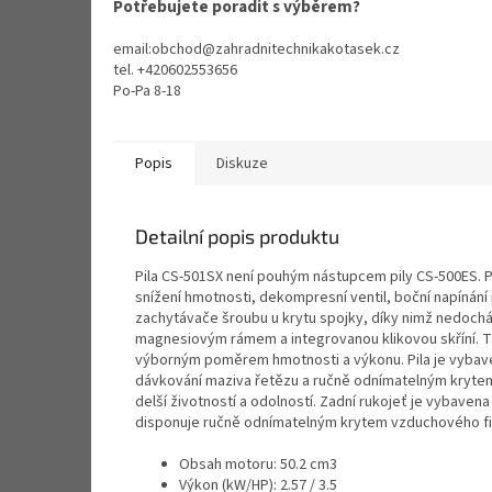
Potřebujete poradit s výběrem?
email:obchod@zahradnitechnikakotasek.cz
tel. +420602553656
Po-Pa 8-18
Popis
Diskuze
Detailní popis produktu
Pila CS-501SX není pouhým nástupcem pily CS-500ES. Pi
snížení hmotnosti, dekompresní ventil, boční napínání
zachytávače šroubu u krytu spojky, díky nimž nedochází
magnesiovým rámem a integrovanou klikovou skříní. Tato
výborným poměrem hmotnosti a výkonu. Pila je vybave
dávkování maziva řetězu a ručně odnímatelným krytem v
delší životností a odolností. Zadní rukojeť je vybave
disponuje ručně odnímatelným krytem vzduchového filtru
Obsah motoru: 50.2 cm3
Výkon (kW/HP): 2.57 / 3.5