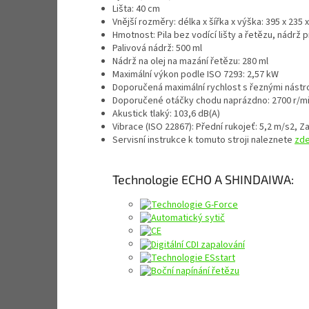
Lišta: 40 cm
Vnější rozměry: délka x šířka x výška: 395 x 235
Hmotnost: Pila bez vodící lišty a řetězu, nádrž 
Palivová nádrž: 500 ml
Nádrž na olej na mazání řetězu: 280 ml
Maximální výkon podle ISO 7293: 2,57 kW
Doporučená maximální rychlost s řeznými nástro
Doporučené otáčky chodu naprázdno: 2700 r/m
Akustick tlaký: 103,6 dB(A)
Vibrace (ISO 22867): Přední rukojeť: 5,2 m/s2, Z
Servisní instrukce k tomuto stroji naleznete
zd
Technologie ECHO A SHINDAIWA: