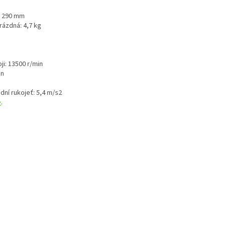
 x 290 mm
prázdná: 4,7 kg
ji: 13500 r/min
in
adní rukojeť: 5,4 m/s2
e
.