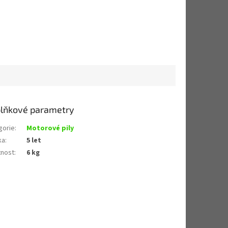
lňkové parametry
gorie
:
Motorové pily
ka
:
5 let
nost
:
6 kg