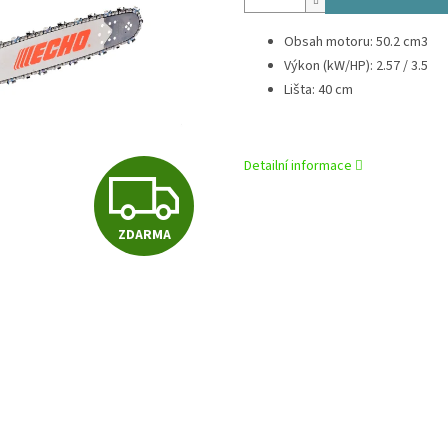
Obsah motoru: 50.2 cm3
Výkon (kW/HP): 2.57 / 3.5
Lišta: 40 cm
Detailní informace
Z
ZDARMA
D
A
R