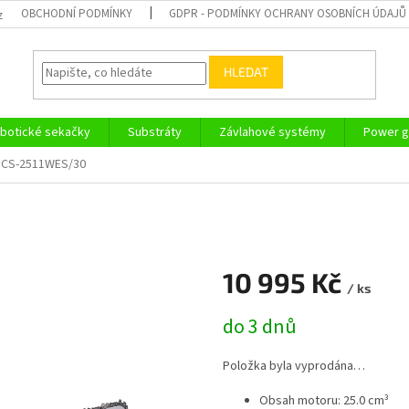
OBCHODNÍ PODMÍNKY
GDPR - PODMÍNKY OCHRANY OSOBNÍCH ÚDAJŮ
z
HLEDAT
botické sekačky
Substráty
Závlahové systémy
Power g
 CS-2511WES/30
10 995 Kč
/ ks
Měrná
do 3 dnů
cena:
Položka byla vyprodána…
Obsah motoru: 25.0 cm³