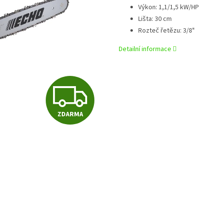
Výkon: 1,1/1,5 kW/HP
Lišta: 30 cm
Rozteč řetězu: 3/8"
Detailní informace
Z
ZDARMA
D
A
R