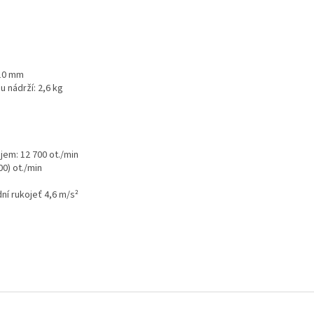
210 mm
u nádrží: 2,6 kg
jem: 12 700 ot./min
0) ot./min
dní rukojeť 4,6 m/s²