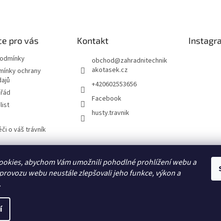
e pro vás
Kontakt
Instagr
podmínky
obchod
@
zahradnitechnik
akotasek.cz
mínky ochrany
dajů
+420602553656
 řád
Facebook
list
husty.travnik
či o váš trávník
ookies, abychom Vám umožnili pohodlné prohlížení webu a
Hustý trávník
 provozu webu neustále zlepšovali jeho funkce, výkon a
.
í
ráva vyhrazena.
Upravit nastavení cookies