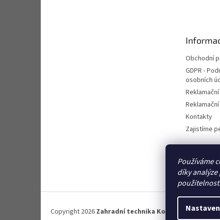
á
p
a
t
Informac
í
Obchodní 
GDPR - Pod
osobních ú
Reklamační
Reklamační 
Kontakty
Zajistíme pé
Používáme c
díky analýze
použitelnost
Nastaven
Copyright 2026
Zahradní technika Kotásek
. Všechna p