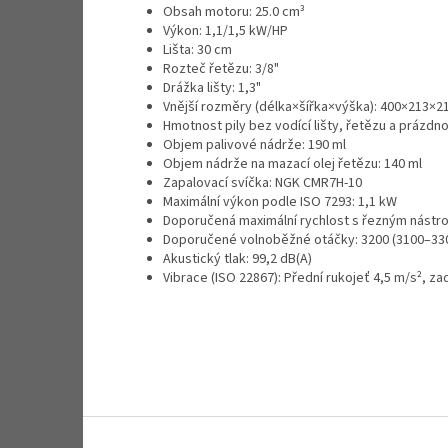
Obsah motoru: 25.0 cm³
Výkon: 1,1/1,5 kW/HP
Lišta: 30 cm
Rozteč řetězu: 3/8"
Drážka lišty: 1,3"
Vnější rozměry (délka×šířka×výška): 400×213×
Hmotnost pily bez vodící lišty, řetězu a prázdno
Objem palivové nádrže: 190 ml
Objem nádrže na mazací olej řetězu: 140 ml
Zapalovací svíčka: NGK CMR7H-10
Maximální výkon podle ISO 7293: 1,1 kW
Doporučená maximální rychlost s řezným nástro
Doporučené volnoběžné otáčky: 3200 (3100–330
Akustický tlak: 99,2 dB(A)
Vibrace (ISO 22867): Přední rukojeť 4,5 m/s², za
Z