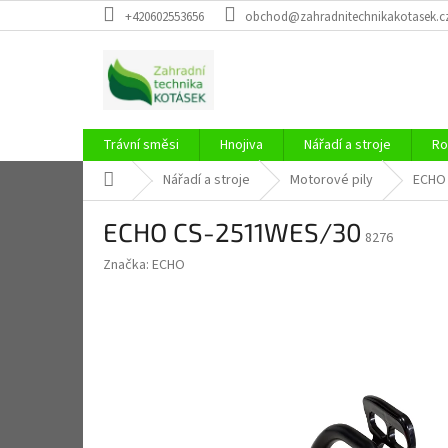
Přejít
+420602553656
obchod@zahradnitechnikakotasek.c
na
obsah
Trávní směsi
Hnojiva
Nářadí a stroje
Ro
Domů
Nářadí a stroje
Motorové pily
ECHO
ECHO CS-2511WES/30
8276
Značka:
ECHO