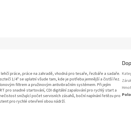
M
A
Dop
 lehčí práce, práce na zahradě, vhodná pro tesaře, řezbáře a sadaře.
Kate
oztečí 1/4" se uplatní všude tam, kde je potřeba jemnější a čistší řez.
Záru
lonovým filtrem a pružinovým antivibračním systémem. Při jejím
Hmot
T pro snadné startování, CDI digitální zapalování pro rychlý start a
Polo
čistost snižující počet servisních zásahů, boční napínání řetězu pro
tent pro rychlé otevření obou nádrží.