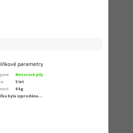
lňkové parametry
gorie
:
Motorové pily
ka
:
5 let
nost
:
8 kg
žka byla vyprodána…