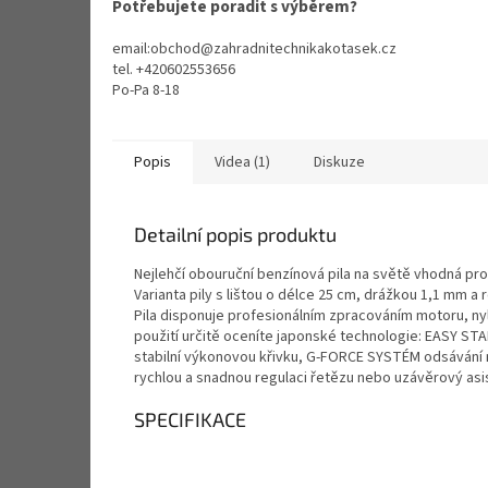
Potřebujete poradit s výběrem?
email:obchod@zahradnitechnikakotasek.cz
tel. +420602553656
Po-Pa 8-18
Popis
Videa (1)
Diskuze
Detailní popis produktu
Nejlehčí obouruční benzínová pila na světě vhodná pro
Varianta pily s lištou o délce 25 cm, drážkou 1,1 mm a r
Pila disponuje profesionálním zpracováním motoru, ny
použití určitě oceníte japonské technologie: EASY STAR
stabilní výkonovou křivku, G-FORCE SYSTÉM odsávání ne
rychlou a snadnou regulaci řetězu nebo uzávěrový asis
SPECIFIKACE