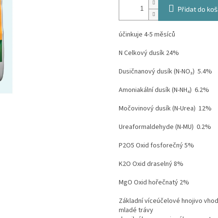
Přidat do koš
účinkuje 4-5 měsíců
N Celkový dusík 24%
Dusičnanový dusík (N-NO₃) 5.4%
Amoniakální dusík (N-NH₄) 6.2%
Močovinový dusík (N-Urea) 12%
Ureaformaldehyde (N-MU) 0.2%
P2O5 Oxid fosforečný 5%
K2O Oxid draselný 8%
MgO Oxid hořečnatý 2%
Základní víceúčelové hnojivo vhod
mladé trávy