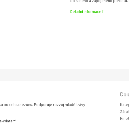
do silného a zapojeného porostu.
Detailní informace
Dop
íku po celou sezónu. Podporuje rozvoj mladé trávy
Kate
Záru
Hmot
re-Winter“