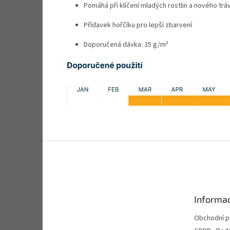
Pomáhá při klíčení mladých rostlin a nového trá
Přídavek hořčíku pro lepší zbarvení
Doporučená dávka:
35 g/m²
Z
á
p
a
t
Informac
í
Obchodní 