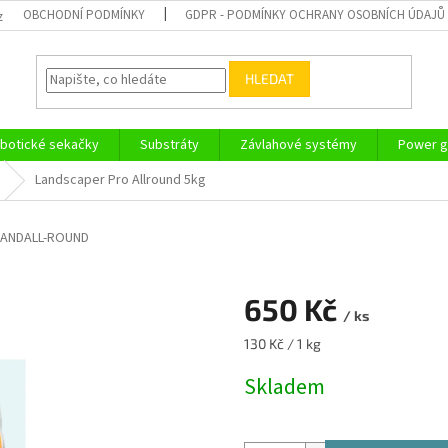
OBCHODNÍ PODMÍNKY
GDPR - PODMÍNKY OCHRANY OSOBNÍCH ÚDAJŮ
z
HLEDAT
botické sekačky
Substráty
Závlahové systémy
Power g
Landscaper Pro Allround 5kg
LANDALL-ROUND
650 Kč
/ ks
Měrná
130 Kč / 1 kg
cena:
Skladem