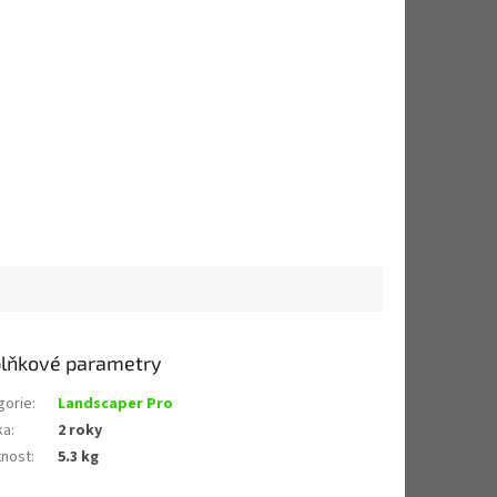
lňkové parametry
gorie
:
Landscaper Pro
ka
:
2 roky
nost
:
5.3 kg