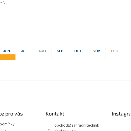
vníku
e pro vás
Kontakt
Instagr
podmínky
obchod
@
zahradnitechnik
akotasek.cz