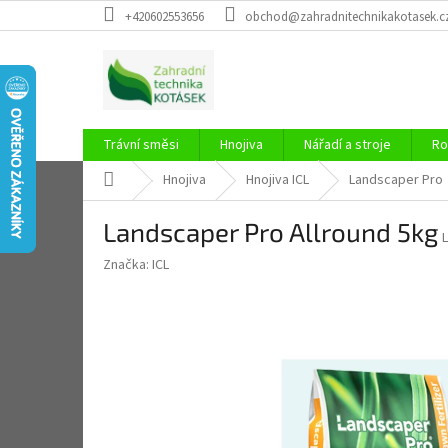
Přejít
+420602553656
obchod@zahradnitechnikakotasek.c
na
obsah
Trávní směsi
Hnojiva
Nářadí a stroje
Ro
Domů
Hnojiva
Hnojiva ICL
Landscaper Pro
Landscaper Pro Allround 5kg
Značka:
ICL