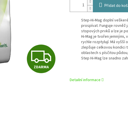
Přidat do koš
Step-Hi-Mag doplní veškeré
prospívat. Funguje rovněž
stopových prvků a lze je po
Hi-Mag je tvořen jemnými, 
rychle rozptylují. Má vyšší 
zlepšuje celkovou kondici t
Z
oblastech s písčitou půdou,
Step Hi-Mag lze snadno zah
ZDARMA
D
Detailní informace
A
R