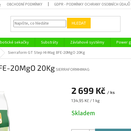
OBCHODNÍ PODMÍNKY
GDPR - PODMÍNKY OCHRANY OSOBNÍCH ÚDAJŮ
z
HLEDAT
botické sekačky
Substráty
Závlahové systémy
Power g
Sierraform GT Step HI-Mag 8FE-20MgO 20Kg
 8FE-20MgO 20Kg
SIERRAFORMHIMAG
2 699 Kč
/ ks
Měrná
134,95 Kč / 1 kg
cena:
Skladem