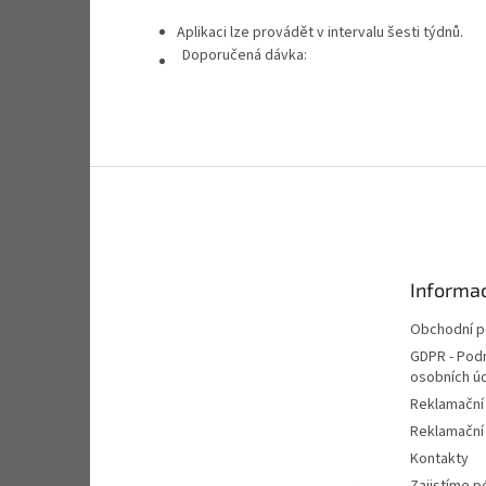
Aplikaci lze provádět v intervalu šesti týdnů.
Doporučená dávka:
Z
á
p
a
t
Informac
í
Obchodní 
GDPR - Pod
osobních ú
Reklamační
Reklamační 
Kontakty