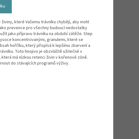
íku
 živiny, které Vašemu trávníku chybějí, aby mohl
 jako prevence pro všechny budoucí nedostatky
užít jako přípravu trávníku na období zátěže. Step
vysoce koncentrovanými, granulemi, které se
obsah hořčíku, který přispívá k lepšímu zbarvení a
rávníku. Toto hnojivo je obzvláště užitečné v
 která má nízkou retenci živin v kořenové zóně.
rnout do stávajících programů výživy.