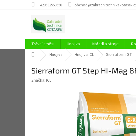
Přejít
+420602553656
obchod@zahradnitechnikakotasek.c
na
obsah
Trávní směsi
Hnojiva
Nářadí a stroje
Ro
Domů
Hnojiva
Hnojiva ICL
Sierraform GT
Sierraform GT Step HI-Mag
Značka:
ICL