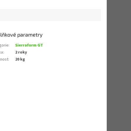
lňkové parametry
gorie
:
Sierraform GT
ka
:
2 roky
nost
:
20 kg