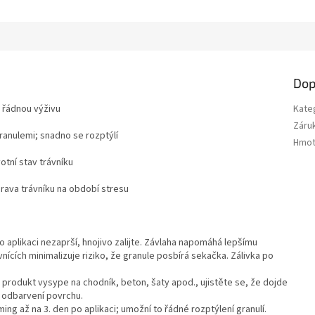
M
A
Dop
 řádnou výživu
Kate
Záru
anulemi; snadno se rozptýlí
Hmot
otní stav trávníku
prava trávníku na období stresu
po aplikaci nezaprší, hnojivo zalijte. Závlaha napomáhá lepšímu
vnících minimalizuje riziko, že granule posbírá sekačka. Zálivka po
 produkt vysype na chodník, beton, šaty apod., ujistěte se, že dojde
í odbarvení povrchu.
g až na 3. den po aplikaci; umožní to řádné rozptýlení granulí.