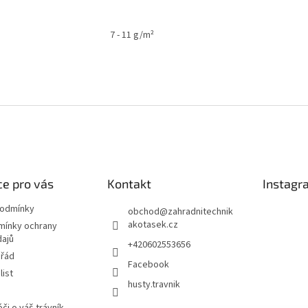
7 - 11 g/m²
e pro vás
Kontakt
Instagr
podmínky
obchod
@
zahradnitechnik
akotasek.cz
mínky ochrany
dajů
+420602553656
 řád
Facebook
list
husty.travnik