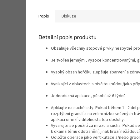
Popis
Diskuze
Detailní popis produktu
Obsahuje všechny stopové prvky nezbytné pro
Je tvořen jemnými, vysoce koncentrovanými, gr
Vysoký obsah hořčíku zlepšuje zbarvení a zdrav
Vynikající v oblastech s písčitou půdou/jako pří
Jednoduchá aplikace, působí až 6 týdnů
Aplikujte na suché listy. Pokud během 1 - 2 dní 
rozptýlení granulí a na velmi nízko sečených trá
aplikaci omezí viditelnost stop obsluhy.
Vyvarujte se použití za mrazu a sucha. Pokud se
k okamžitému odstranění, jinak hrozí nežádouc
Odložte operace jako vertikutace a/nebo groomin