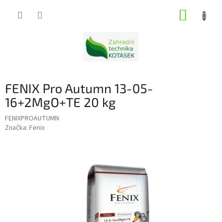
Přejít
NÁKUP
na
obsah
KOŠÍK
FENIX Pro Autumn 13-05-
16+2MgO+TE 20 kg
FENIXPROAUTUMN
Značka:
Fenix