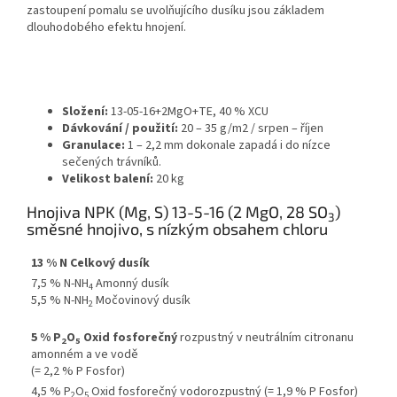
zastoupení pomalu se uvolňujícího dusíku jsou základem
dlouhodobého efektu hnojení.
Složení:
13-05-16+2MgO+TE, 40 % XCU
Dávkování / použití:
20 – 35 g/m2 / srpen – říjen
Granulace:
1 – 2,2 mm dokonale zapadá i do nízce
sečených trávníků.
Velikost balení:
20 kg
Hnojiva NPK (Mg, S) 13-5-16 (2 MgO, 28 SO
)
3
směsné hnojivo, s nízkým obsahem chloru
13 % N Celkový dusík
7,5 % N-NH
Amonný dusík
4
5,5 % N-NH
Močovinový dusík
2
5 % P
O
Oxid fosforečný
rozpustný v neutrálním citronanu
2
5
amonném a ve vodě
(= 2,2 % P Fosfor)
4,5 % P
O
Oxid fosforečný vodorozpustný (= 1,9 % P Fosfor)
2
5