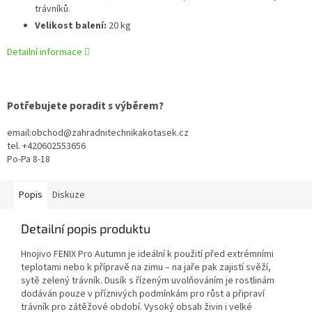
trávníků.
Velikost balení:
20 kg
Detailní informace
Potřebujete poradit s výběrem?
email:obchod@zahradnitechnikakotasek.cz
tel. +420602553656
Po-Pa 8-18
Popis
Diskuze
Detailní popis produktu
Hnojivo FENIX Pro Autumn je ideální k použití před extrémními
teplotami nebo k přípravě na zimu – na jaře pak zajistí svěží,
sytě zelený trávník. Dusík s řízeným uvolňováním je rostlinám
dodáván pouze v příznivých podmínkám pro růst a připraví
trávník pro zátěžové období. Vysoký obsah živin i velké