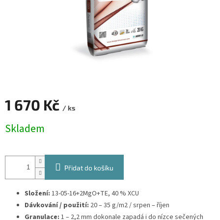
1 670 Kč
/ ks
Měrná
Skladem
cena:
Přidat do košíku
Složení:
13-05-16+2MgO+TE, 40 % XCU
Dávkování / použití:
20 – 35 g/m2 / srpen – říjen
Granulace:
1 – 2,2 mm dokonale zapadá i do nízce sečených