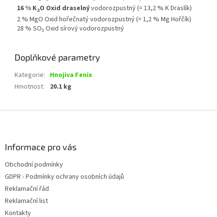
16 % K
O Oxid draselný
vodorozpustný (= 13,2 % K Draslík)
2
2 % MgO Oxid hořečnatý vodorozpustný (= 1,2 % Mg Hořčík)
28 % SO
Oxid sírový vodorozpustný
3
Doplňkové parametry
Kategorie
:
Hnojiva Fenix
Hmotnost
:
20.1 kg
Z
á
p
a
Informace pro vás
t
Obchodní podmínky
í
GDPR - Podmínky ochrany osobních údajů
Reklamační řád
Reklamační list
Kontakty