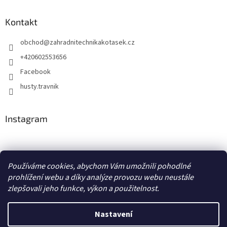
Kontakt
obchod
@
zahradnitechnikakotasek.cz
+420602553656
Facebook
husty.travnik
Instagram
Hustý trávník
Používáme cookies, abychom Vám umožnili pohodlné
prohlížení webu a díky analýze provozu webu neustále
zlepšovali jeho funkce, výkon a použitelnost.
Vytvořil Shoptet
Nastavení