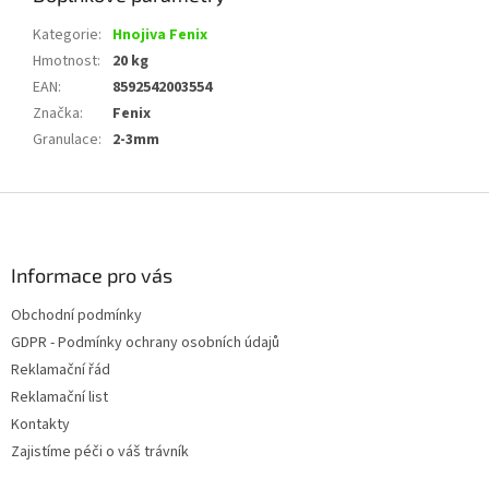
Kategorie
:
Hnojiva Fenix
Hmotnost
:
20 kg
EAN
:
8592542003554
Značka
:
Fenix
Granulace
:
2-3mm
Z
á
p
a
Informace pro vás
t
Obchodní podmínky
í
GDPR - Podmínky ochrany osobních údajů
Reklamační řád
Reklamační list
Kontakty
Zajistíme péči o váš trávník