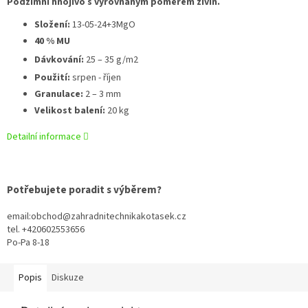
Podzimní hnojivo s vyrovnaným poměrem živin.
Složení:
13-05-24+3MgO
40 % MU
Dávkování:
25 – 35 g/m
2
Použití:
srpen - říjen
Granulace:
2 – 3 mm
Velikost balení:
20 kg
Detailní informace
Potřebujete poradit s výběrem?
email:obchod@zahradnitechnikakotasek.cz
tel. +420602553656
Po-Pa 8-18
Popis
Diskuze