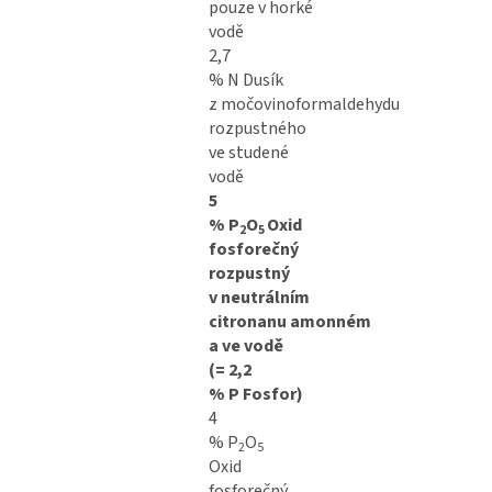
pouze v horké
vodě
2,7
% N Dusík
z močovinoformaldehydu
rozpustného
ve studené
vodě
5
% P
O
Oxid
2
5
fosforečný
rozpustný
v neutrálním
citronanu amonném
a ve vodě
(= 2,2
% P Fosfor)
4
% P
O
2
5
Oxid
fosforečný