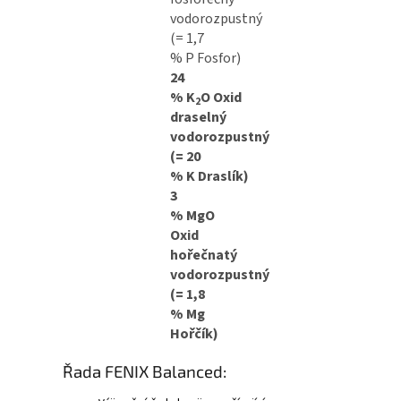
vodorozpustný
(= 1,7
% P Fosfor)
24
% K
O Oxid
2
draselný
vodorozpustný
(= 20
% K Draslík)
3
% MgO
Oxid
hořečnatý
vodorozpustný
(= 1,8
% Mg
Hořčík)
Řada FENIX Balanced: