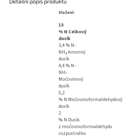
Detailní popis produktu
Složení:
13
% N Celkový
dusík
3,4 % N-
NH
Amonný
4
dusík
4,4 % N-
NH
2
Močovinový
dusík
5,2
% N Močovinoformaldehydový
dusík
2
% N Dusík
z močovinoformaldehydu
rozpustného