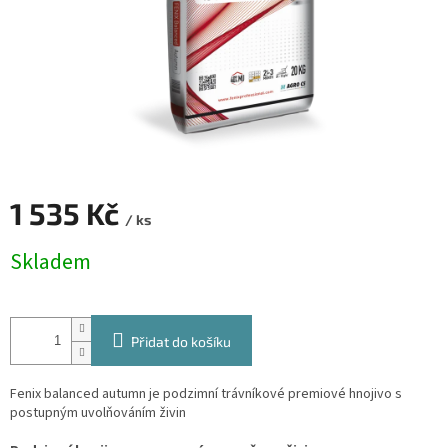
1 535 Kč
/ ks
Měrná
Skladem
cena:
Přidat do košíku
Fenix balanced autumn je podzimní trávníkové premiové hnojivo s
postupným uvolňováním živin