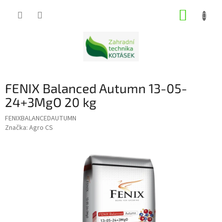
Přejít
NÁKUP
na
obsah
KOŠÍK
FENIX Balanced Autumn 13-05-
24+3MgO 20 kg
FENIXBALANCEDAUTUMN
Značka:
Agro CS