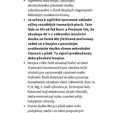
Výjimečná řada hnojiv, využívající
dlouhodobého působení dusíku,
zabudovaného v různě dlouhých oligomerech
řetězených molekul močoviny.
Je určena k zajištění vyrovnané základní
výživy rozsáhlých travnatých ploch. Tato
řada se liší od řad Basic a Premium tím, že
obsahuje 40 % z celkového množství
dusíku ve formě MU (řetězená močovina).
Jedná se o hnojiva s pozvolným
uvolňováním dusíku vlivem mikrobiální
činnosti v půdě. To zajistí prodlouženou
dobu působení hnojiva.
Hnojiva v této řadě obsahují fosfor ve všech
živinových kombinacích pro všechna roční
období pro vyrovnanější zásobení rostlin
fosforem. Řada Balanced se dále vyznačuje
komplexním obsahem všech základních živin: N,
P, K, Mg, S. Další výhodou je, že hnojiva řady
Balanced mají redukovaný obsah chloridů,
takže minimalizují riziko zasolení půdy
balastními chloridy.
Forma dusíku MU je v půdě velmi málo
pohyblivá, takže i na velmi propustných