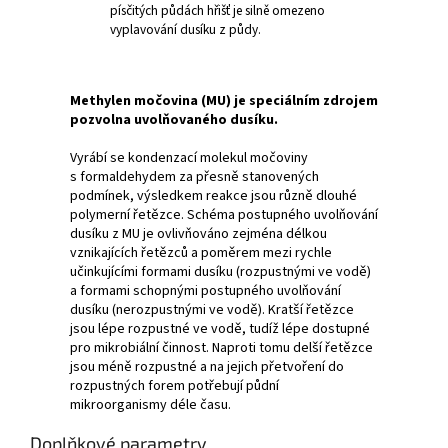
písčitých půdách hřišť je silně omezeno
vyplavování dusíku z půdy.
Methylen močovina (MU) je speciálním zdrojem
pozvolna uvolňovaného dusíku.
Vyrábí se kondenzací molekul močoviny
s formaldehydem za přesně stanovených
podmínek, výsledkem reakce jsou různě dlouhé
polymerní řetězce. Schéma postupného uvolňování
dusíku z MU je ovlivňováno zejména délkou
vznikajících řetězců a poměrem mezi rychle
učinkujícími formami dusíku (rozpustnými ve vodě)
a formami schopnými postupného uvolňování
dusíku (nerozpustnými ve vodě). Kratší řetězce
jsou lépe rozpustné ve vodě, tudíž lépe dostupné
pro mikrobiální činnost. Naproti tomu delší řetězce
jsou méně rozpustné a na jejich přetvoření do
rozpustných forem potřebují půdní
mikroorganismy déle času.
Doplňkové parametry