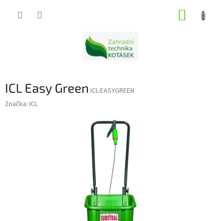
Přejít
NÁKUP
na
obsah
KOŠÍK
ICL Easy Green
ICL-EASYGREEN
Značka:
ICL