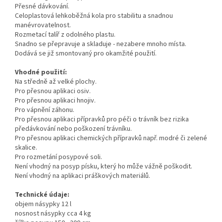
Přesné dávkování.
Celoplastová lehkoběžná kola pro stabilitu a snadnou
manévrovatelnost.
Rozmetací talíř z odolného plastu.
Snadno se přepravuje a skladuje - nezabere mnoho místa.
Dodává se již smontovaný pro okamžité použití.
Vhodné použití:
Na středně až velké plochy.
Pro přesnou aplikaci osiv.
Pro přesnou aplikaci hnojiv.
Pro vápnění záhonu.
Pro přesnou aplikaci přípravků pro péči o trávník bez rizika
předávkování nebo poškození trávníku.
Pro přesnou aplikaci chemických přípravků např. modré či zelené
skalice.
Pro rozmetání posypové soli.
Není vhodný na posyp písku, který ho může vážně poškodit.
Není vhodný na aplikaci práškových materiálů.
Technické údaje:
objem násypky 12 l
nosnost násypky cca 4 kg