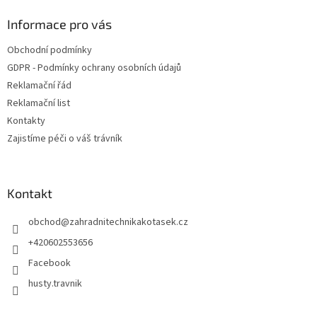
p
a
Informace pro vás
t
Obchodní podmínky
í
GDPR - Podmínky ochrany osobních údajů
Reklamační řád
Reklamační list
Kontakty
Zajistíme péči o váš trávník
Kontakt
obchod
@
zahradnitechnikakotasek.cz
+420602553656
Facebook
husty.travnik