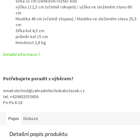
šířka 31 cm (venkovní rozteč kol)
výška 112,5 cm (včetně rukojeti) / výška ve složeném stavu 60
cm
hloubka 46 cm (včetně stojanu) / hloubka ve složeném stavu 25,5
cm
šířka kol 4,5 cm
průměr kol 15 cm
hmotnost 2,8 kg
Detailní informace
Potřebujete poradit s výběrem?
email:obchod@zahradnitechnikakotasek.cz
tel. +420602553656
Po-Pa 8-18
Popis
Diskuze
Detailní popis produktu