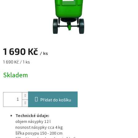
1 690 Kč
/ ks
Měrná
1 690 Kč / 1 ks
cena:
Skladem
Přidat do košíku
Technické údaje:
objem násypky 12 l
nosnost násypky cca 4 kg
šířka posypu 150 - 200 cm