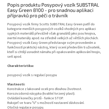
Popis produktu Posypový vozík SUBSTRAL
Easy Green 8100 - pro snadnou aplikaci
přípravků pro péči o trávník
Posypový vozík firmy Scotts SUBSTRAL Easy Green patří do
kategorie menších posypových vozíků vhodných pro aplikaci
sypkých materiálů převážně však granulátů jako jsou hnojiva,
inertní materiály apod. na středně velkých až větších plochách.
Posypový vozík Easy Green představuje svým provedením a
funkčností praktický nástroj, který ocení především ti uživatelé,
kteří si chtějí usnadnit námahu při opakovaném aplikování hnojiv,
setí apod.
Charakteristika:
posypový vozík s regulací posypu
Vlastnosti:
Konstrukce z lakované oceli pro dlouhou životnost.
Korozivzdorná násypka (kvalitní tvrzený plast).
Ovládání konečky prstů - funkce STOP.
Rukojeť ve tvaru "U" s možností nastavení dávkování.
Otočná regulace posypu.