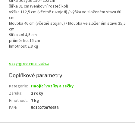
šířka posypu 150 - 200 cm
šířka 31 cm (venkovní rozteč kol)
výška 112,5 cm (včetně rukojeti) / výška ve složeném stavu 60
cm
hloubka 46 cm (včetně stojanu) / hloubka ve složeném stavu 25,5
cm
šířka kol 4,5 cm
průměr kol 15 cm
hmotnost 2,8 kg
easy-green-manual-cz
Doplňkové parametry
Kategorie
:
Hnojící vozíky a sečky
Záruka
:
2 roky
Hmotnost
:
7 kg
EAN
:
5010272070958
Z
á