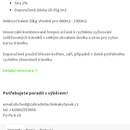
Síra 2%
Doporučená dávka 20-35g/m2
Velikost balení 20kg vhodné pro 660m2 - 1000m2
Univerzální kombinované hnojivo určené k rychlému vyživování
zatěžovaných trávníků s velkým obsahem dusíku a sírou pro sytou
barvu trávníku.
Doporučené použití březen-květen, září, případně v době potřebného
rychlého zhoustnutí trávníku
Detailní informace
Potřebujete poradit s výběrem?
email:obchod@zahradnitechnikakotasek.cz
tel. +420602553656
Po-Pa 8-18