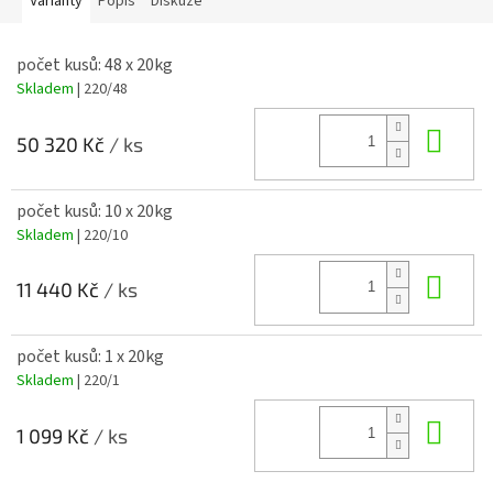
Varianty
Popis
Diskuze
počet kusů: 48 x 20kg
Skladem
| 220/48
Do 
50 320 Kč
/ ks
počet kusů: 10 x 20kg
Skladem
| 220/10
Do 
11 440 Kč
/ ks
počet kusů: 1 x 20kg
Skladem
| 220/1
Do 
1 099 Kč
/ ks