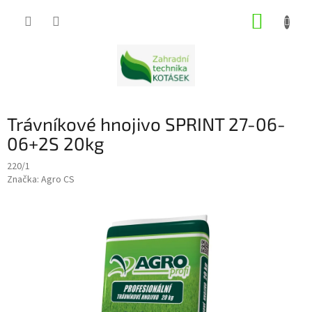
Přejít
NÁKUP
na
obsah
KOŠÍK
Trávníkové hnojivo SPRINT 27-06-
06+2S 20kg
220/1
Značka:
Agro CS