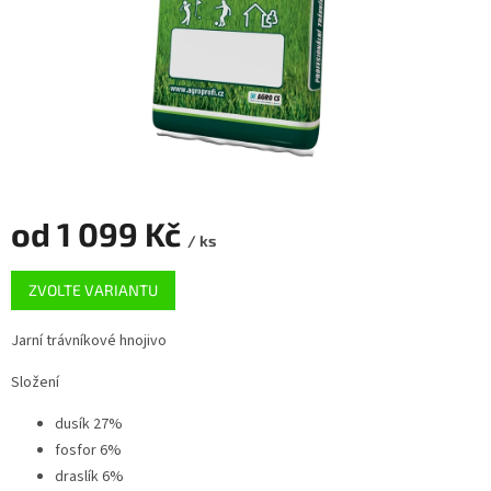
od
1 099 Kč
/ ks
Měrná
ZVOLTE VARIANTU
cena:
Jarní trávníkové hnojivo
Složení
dusík 27%
fosfor 6%
draslík 6%