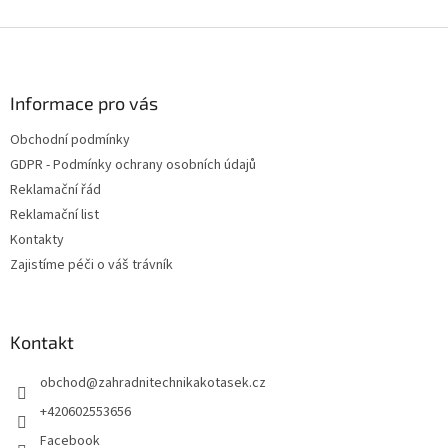
Z
á
p
a
Informace pro vás
t
Obchodní podmínky
í
GDPR - Podmínky ochrany osobních údajů
Reklamační řád
Reklamační list
Kontakty
Zajistíme péči o váš trávník
Kontakt
obchod
@
zahradnitechnikakotasek.cz
+420602553656
Facebook