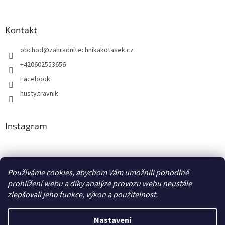
Kontakt
obchod
@
zahradnitechnikakotasek.cz
+420602553656
Facebook
husty.travnik
Instagram
Hustý trávník
Používáme cookies, abychom Vám umožnili pohodlné
prohlížení webu a díky analýze provozu webu neustále
zlepšovali jeho funkce, výkon a použitelnost.
Vytvořil Shoptet
Nastavení