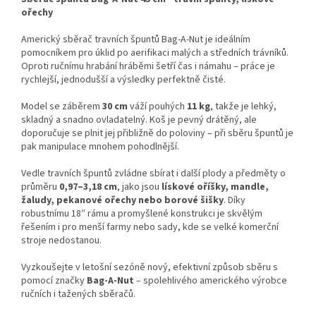
ořechy
Americký sběrač travních špuntů Bag-A-Nut je ideálním
pomocníkem pro úklid po aerifikaci malých a středních trávníků.
Oproti ručnímu hrabání hráběmi šetří čas i námahu – práce je
rychlejší, jednodušší a výsledky perfektně čisté.
Model se záběrem
30 cm
váží pouhých
11 kg
, takže je lehký,
skladný a snadno ovladatelný. Koš je pevný drátěný, ale
doporučuje se plnit jej přibližně do poloviny – při sběru špuntů je
pak manipulace mnohem pohodlnější.
Vedle travních špuntů zvládne sbírat i další plody a předměty o
průměru
0,97–3,18 cm
, jako jsou
lískové oříšky, mandle,
žaludy, pekanové ořechy nebo borové šišky
. Díky
robustnímu 18″ rámu a promyšlené konstrukci je skvělým
řešením i pro menší farmy nebo sady, kde se velké komerční
stroje nedostanou.
Vyzkoušejte v letošní sezóně nový, efektivní způsob sběru s
pomocí značky
Bag-A-Nut
– spolehlivého amerického výrobce
ručních i tažených sběračů.