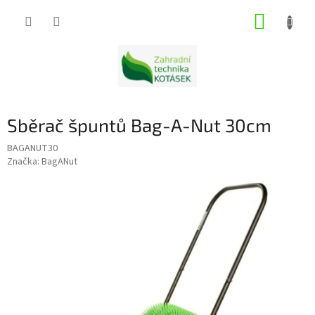
Přejít
NÁKUP
na
obsah
KOŠÍK
Sběrač špuntů Bag-A-Nut 30cm
BAGANUT30
Značka:
BagANut