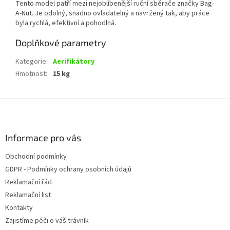
Tento model patří mezi nejoblíbenější ruční sběrače značky Bag-
A-Nut. Je odolný, snadno ovladatelný a navržený tak, aby práce
byla rychlá, efektivní a pohodlná.
Doplňkové parametry
Kategorie
:
Aerifikátory
Hmotnost
:
15 kg
Z
á
p
a
Informace pro vás
t
Obchodní podmínky
í
GDPR - Podmínky ochrany osobních údajů
Reklamační řád
Reklamační list
Kontakty
Zajistíme péči o váš trávník