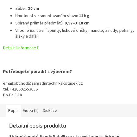
Záběr:
30 cm
Hmotnost ve smontovaném stavu:
11 kg
Sbíraný průměr předmětů:
0,97–3,18 cm
Vhodné na: travní špunty, lískové oříšky, mandle, žaludy, pekany,
šišky a další
Detailní informace
Potřebujete poradit s výběrem?
email:obchod@zahradnitechnikakotasek.cz
tel. +420602553656
Po-Pa 8-18
Popis
Videa (1)
Diskuze
Detailní popis produktu
Sběrač špuntů Bag-A-Nut 45 cm - travní špunty, lískové