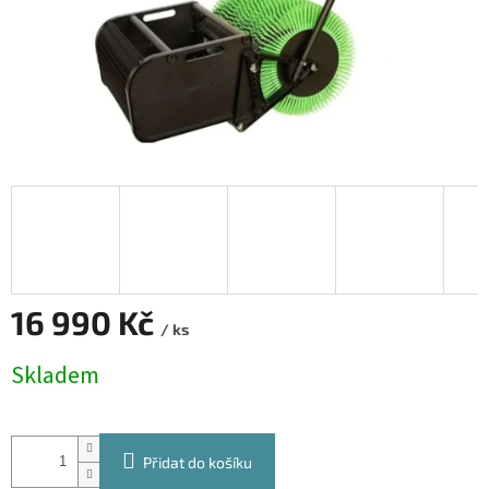
16 990 Kč
/ ks
Měrná
Skladem
cena:
Přidat do košíku