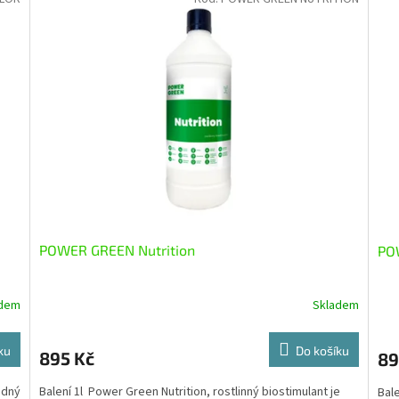
POWER GREEN Nutrition
PO
adem
Skladem
ku
Do košíku
895 Kč
89
odný
Balení 1l Power Green Nutrition, rostlinný biostimulant je
Bale