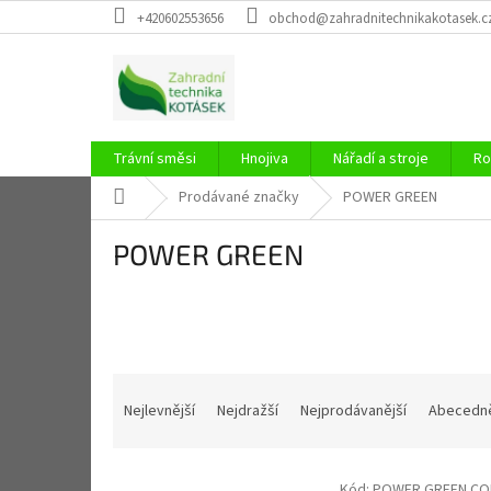
Přejít
+420602553656
obchod@zahradnitechnikakotasek.c
na
obsah
Trávní směsi
Hnojiva
Nářadí a stroje
Ro
Domů
Prodávané značky
POWER GREEN
POWER GREEN
Ř
a
Nejlevnější
Nejdražší
Nejprodávanější
Abecedn
z
e
V
n
Kód:
POWER GREEN C