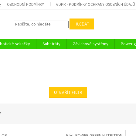
OBCHODNÍ PODMÍNKY
GDPR - PODMÍNKY OCHRANY OSOBNÍCH ÚDAJŮ
z
HLEDAT
botické sekačky
Substráty
Závlahové systémy
Power g
OTEVŘÍT FILTR
ě
OLOR
Kód:
POWER GREEN NUTRITION