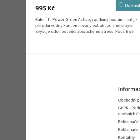
Do koší
995 Kč
Balení 1l Power Green Active, rostlinný biostimulant je
přírodní vodný koncentrovaný extrakt ze směsi bylin.
Zvyšuje odolnost vůči abiotickému stresu. Použití se...
Z
á
p
a
t
Informac
í
Obchodní 
GDPR - Pod
osobních ú
Reklamační
Reklamační 
Kontakty