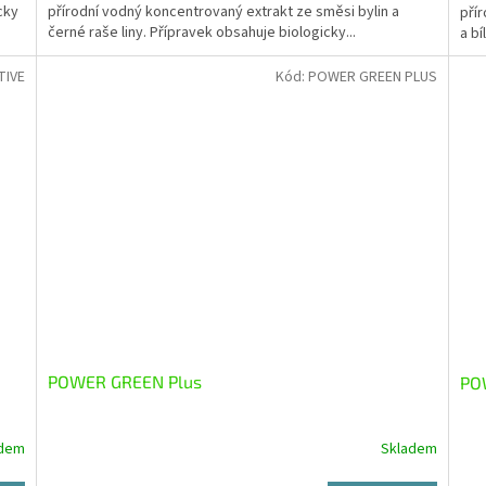
cky
přírodní vodný koncentrovaný extrakt ze směsi bylin a
pří
černé raše liny. Přípravek obsahuje biologicky...
a bí
TIVE
Kód:
POWER GREEN PLUS
POWER GREEN Plus
PO
adem
Skladem