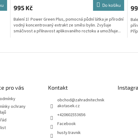
ku
Do košíku
995 Kč
99
Balení 1l Power Green Plus, pomocná půdní látka je přírodní
Bale
vodný koncentrovaný extrakt ze směsi bylin. Zvyšuje
pří
smáčivost a přilnavost aplikovaného roztoku a umožňuje...
Příp
O
v
l
á
d
a
c
í
e pro vás
Kontakt
Instagr
p
r
podmínky
obchod
@
zahradnitechnik
v
akotasek.cz
mínky ochrany
k
dajů
+420602553656
y
 řád
v
Facebook
ý
list
husty.travnik
p